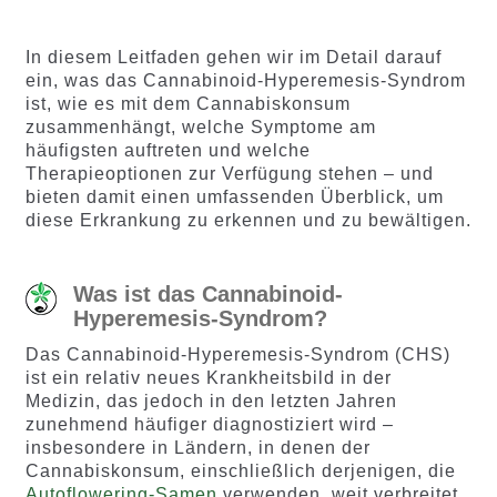
von 5,
von 5,
basierend
basieren
auf
d auf
In diesem Leitfaden gehen wir im Detail darauf
Kundenb
Kundenb
ein, was das Cannabinoid-Hyperemesis-Syndrom
ewertung
ewertung
ist, wie es mit dem Cannabiskonsum
en
en
zusammenhängt, welche Symptome am
häufigsten auftreten und welche
Therapieoptionen zur Verfügung stehen – und
bieten damit einen umfassenden Überblick, um
diese Erkrankung zu erkennen und zu bewältigen.
Was ist das Cannabinoid-
Hyperemesis-Syndrom?
Das Cannabinoid-Hyperemesis-Syndrom (CHS)
ist ein relativ neues Krankheitsbild in der
Medizin, das jedoch in den letzten Jahren
zunehmend häufiger diagnostiziert wird –
insbesondere in Ländern, in denen der
Cannabiskonsum, einschließlich derjenigen, die
Autoflowering-Samen
verwenden, weit verbreitet