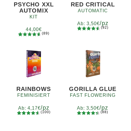
PSYCHO XXL
RED CRITICAL
AUTOMIX
AUTOMATIC
KIT
/pz
Ab:
3,50
€
(92)
44,00
€
(89)
92
Bewertet
Menge
89
Bewertet
mit
4.73
x2
x4
x7
x12
mit
4.78
von 5,
von 5,
basierend
basierend
auf
auf
Kundenb
Kundenb
ewertung
ewertung
en
en
RAINBOWS
GORILLA GLUE
FEMINISIERT
FAST FLOWERING
/pz
/pz
Ab:
4,17
€
Ab:
3,50
€
(100)
(88)
100
Bewertet
88
Bewertet
Menge
Menge
mit
4.75
mit
4.60
x2
x4
x7
x12
x2
x4
x7
x12