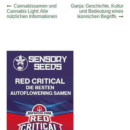
Beitrags-
Vorheriger
Nächster
Cannabissamen und
Ganja: Geschichte, Kultur
Beitrag:
Beitrag:
Cannabis Light: Alle
und Bedeutung eines
Navigation
nützlichen Informationen
ikonischen Begriffs