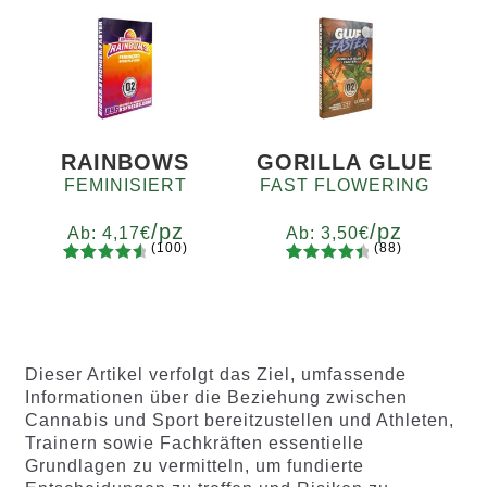
mit
4.78
von 5,
von 5,
basierend
basierend
auf
auf
Kundenb
Kundenb
ewertung
ewertung
en
en
RAINBOWS
GORILLA GLUE
FEMINISIERT
FAST FLOWERING
/pz
/pz
Ab:
4,17
€
Ab:
3,50
€
(100)
(88)
100
Bewertet
88
Bewertet
Menge
Menge
mit
4.75
mit
4.60
x2
x4
x7
x12
x2
x4
x7
x12
von 5,
von 5,
basierend
basieren
auf
d auf
Dieser Artikel verfolgt das Ziel, umfassende
Kundenb
Kundenb
Informationen über die Beziehung zwischen
ewertung
ewertung
Cannabis und Sport bereitzustellen und Athleten,
en
en
Trainern sowie Fachkräften essentielle
Grundlagen zu vermitteln, um fundierte