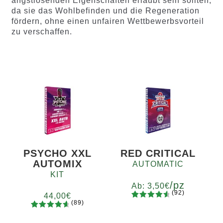
angstlösenden Eigenschaften erlaubt sein sollten,
da sie das Wohlbefinden und die Regeneration
fördern, ohne einen unfairen Wettbewerbsvorteil
zu verschaffen.
PSYCHO XXL
RED CRITICAL
AUTOMIX
AUTOMATIC
KIT
/pz
Ab:
3,50
€
(92)
44,00
€
(89)
92
Bewertet
Menge
89
Bewertet
mit
4.73
x2
x4
x7
x12