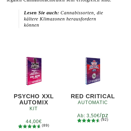
Lesen Sie auch:
Cannabissorten, die
kältere Klimazonen herausfordern
können
PSYCHO XXL
RED CRITICAL
AUTOMIX
AUTOMATIC
KIT
/pz
Ab:
3,50
€
(92)
44,00
€
(89)
92
Bewertet
Menge