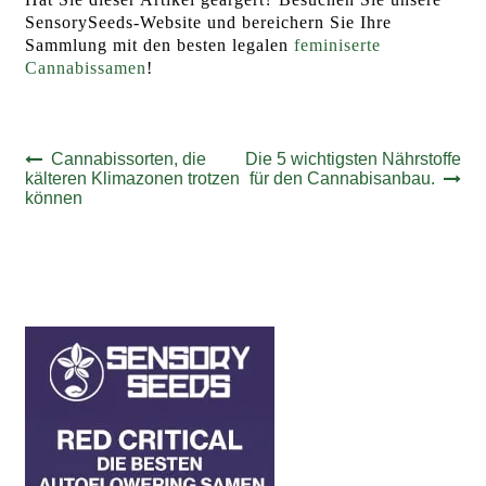
SensorySeeds-Website und bereichern Sie Ihre
Sammlung mit den besten legalen
feminiserte
Cannabissamen
!
Beitrags-
Vorheriger
Nächster
Cannabissorten, die
Die 5 wichtigsten Nährstoffe
Beitrag:
Beitrag:
kälteren Klimazonen trotzen
für den Cannabisanbau.
Navigation
können