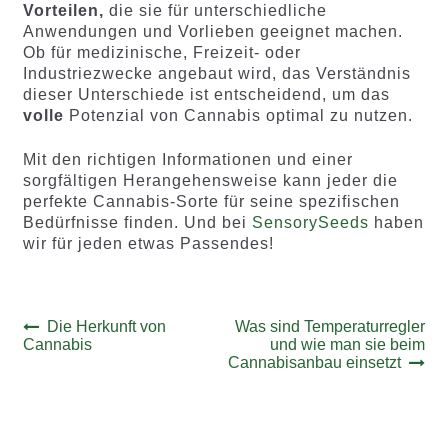
Vorteilen,
die sie für unterschiedliche
Anwendungen und Vorlieben geeignet machen.
Ob für medizinische, Freizeit- oder
Industriezwecke angebaut wird, das Verständnis
dieser Unterschiede ist entscheidend, um das
volle
Potenzial von Cannabis optimal zu nutzen.
Mit den richtigen Informationen und einer
sorgfältigen Herangehensweise kann jeder die
perfekte Cannabis-Sorte für seine spezifischen
Bedürfnisse finden. Und bei
SensorySeeds
haben
wir für jeden etwas Passendes!
Beitrags-
Vorheriger
Nächster
Die Herkunft von
Was sind Temperaturregler
Beitrag:
Beitrag:
Cannabis
und wie man sie beim
Navigation
Cannabisanbau einsetzt