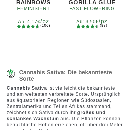
RAINBOWS
GORILLA GLUE
FEMINISIERT
FAST FLOWERING
/pz
/pz
Ab:
4,17
€
Ab:
3,50
€
(100)
(88)
100
Bewertet
88
Bewertet
Menge
Menge
mit
4.75
mit
4.60
x2
x4
x7
x12
x2
x4
x7
x12
von 5,
von 5,
basierend
basieren
auf
d auf
Kundenb
Kundenb
ewertung
ewertung
Cannabis Sativa: Die bekannteste
en
en
Sorte
Cannabis Sativa
ist vielleicht die bekannteste
und am weitesten verbreitete Sorte. Ursprünglich
aus äquatorialen Regionen wie Südostasien,
Zentralamerika und Teilen Afrikas stammend,
zeichnet sich Sativa durch ihr
großes und
schlankes Wachstum
aus. Die Pflanzen können
beträchtliche Höhen erreichen, oft über drei Meter