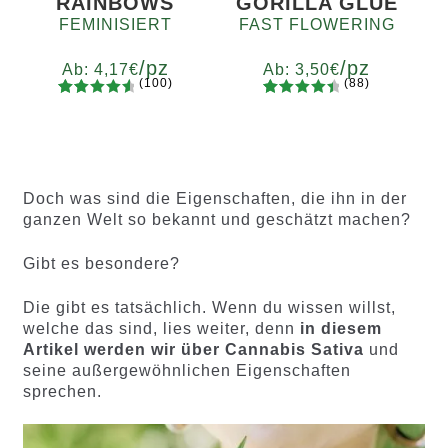
RAINBOWS
GORILLA GLUE
FEMINISIERT
FAST FLOWERING
/pz
/pz
Ab:
4,17
€
Ab:
3,50
€
(100)
(88)
100
Bewertet
88
Bewertet
Menge
Menge
mit
4.75
mit
4.60
x2
x4
x7
x12
x2
x4
x7
x12
von 5,
von 5,
basierend
basieren
auf
d auf
Doch was sind die Eigenschaften, die ihn in der
Kundenb
Kundenb
ganzen Welt so bekannt und geschätzt machen?
ewertung
ewertung
en
en
Gibt es besondere?
Die gibt es tatsächlich. Wenn du wissen willst,
welche das sind, lies weiter, denn
in diesem
Artikel werden wir über Cannabis Sativa
und
seine außergewöhnlichen Eigenschaften
sprechen.