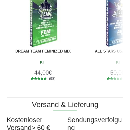
DREAM TEAM FEMINIZED MIX
ALL STARS USA A
KIT
KIT
44,00
€
50,00
€
(98)
(88
98
Bewertet
88
Bewertet
mit
4.70
mit
4.69
von 5,
von 5,
basierend
basierend
auf
auf
Versand & Lieferung
Kundenbe
Kundenbe
wertungen
wertungen
Kostenloser
Sendungsverfolgu
Versand> 60 €
ng