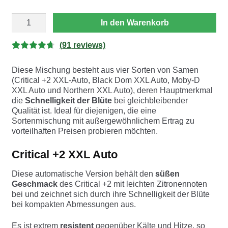
DEALER
In den Warenkorb
DEAL
XXL
AUTOMIX
(
91
reviews)
Menge
Bewertet
91
Diese Mischung besteht aus vier Sorten von Samen
mit
4.73
(Critical +2 XXL-Auto, Black Dom XXL Auto, Moby-D
von 5,
XXL Auto und Northern XXL Auto), deren Hauptmerkmal
basierend
die
Schnelligkeit der Blüte
bei gleichbleibender
auf
Qualität ist. Ideal für diejenigen, die eine
Sortenmischung mit außergewöhnlichem Ertrag zu
Kundenbe
vorteilhaften Preisen probieren möchten.
wertungen
Critical +2 XXL Auto
Diese automatische Version behält den
süßen
Geschmack
des Critical +2 mit leichten Zitronennoten
bei und zeichnet sich durch ihre Schnelligkeit der Blüte
bei kompakten Abmessungen aus.
Es ist extrem
resistent
gegenüber Kälte und Hitze, so