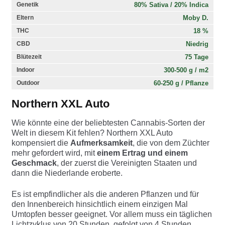
80% Sativa / 20% Indica
Genetik
Moby D.
Eltern
18 %
THC
Niedrig
CBD
75 Tage
Blütezeit
300-500 g / m2
Indoor
60-250 g / Pflanze
Outdoor
Northern XXL Auto
Wie könnte eine der beliebtesten Cannabis-Sorten der
Welt in diesem Kit fehlen? Northern XXL Auto
kompensiert die
Aufmerksamkeit
, die von dem Züchter
mehr gefordert wird, mit
einem Ertrag und einem
Geschmack
, der zuerst die Vereinigten Staaten und
dann die Niederlande eroberte.
Es ist empfindlicher als die anderen Pflanzen und für
den Innenbereich hinsichtlich einem einzigen Mal
Umtopfen besser geeignet. Vor allem muss ein täglichen
Lichtzyklus von 20 Stunden, gefolgt von 4 Stunden