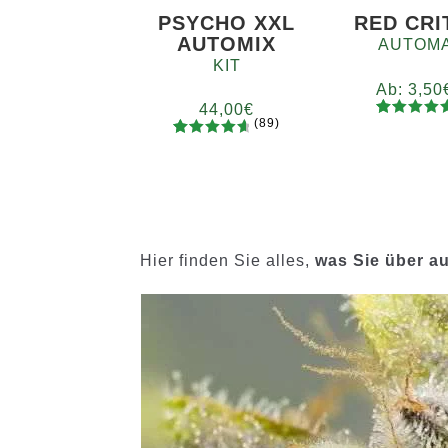
PSYCHO XXL
RED CRI
AUTOMIX
AUTOMA
KIT
Ab:
3,50
44,00
€
(89)
92
Bewertet
Meng
89
Bewertet
mit
4.73
x2
x4
x
mit
4.78
von 5,
von 5,
basieren
basierend
auf
auf
Kundenb
Kundenb
ewertung
Hier finden Sie alles,
was Sie über au
ewertung
en
en