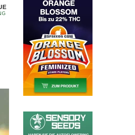
UE
NG
2