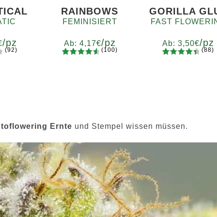
TICAL
RAINBOWS
GORILLA GL
TIC
FEMINISIERT
FAST FLOWERI
/pz
/pz
/pz
€
Ab:
4,17
€
Ab:
3,50
€
(92)
(100)
(88)
100
Bewertet
88
Bewertet
e
Menge
Menge
mit
4.75
mit
4.60
7
x12
x2
x4
x7
x12
x2
x4
x7
x1
von 5,
von 5,
d
basierend
basieren
auf
d auf
Kundenb
Kundenb
ewertung
ewertung
toflowering Ernte
und Stempel wissen müssen.
en
en