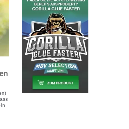
den
en)
dass
ein