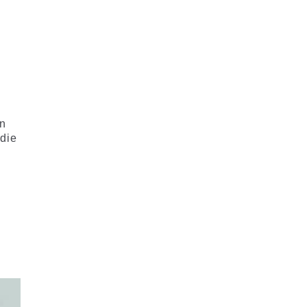
-
in
 die