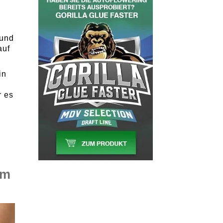
r
 und
auf
in
r es
em