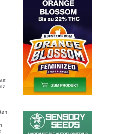
2
aut
anz
ten.
n
s