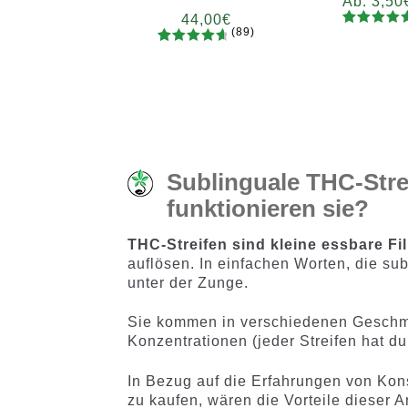
Ab:
3,50
44,00
€
(89)
92
Bewertet
Meng
89
Bewertet
mit
4.73
x2
x4
x
mit
4.78
von 5,
von 5,
basieren
basierend
auf
auf
Kundenb
Kundenb
ewertung
ewertung
en
Sublinguale THC-Stre
en
funktionieren sie?
THC-Streifen sind kleine essbare Fi
auflösen. In einfachen Worten, die su
unter der Zunge.
Sie kommen in verschiedenen Geschma
Konzentrationen (jeder Streifen hat d
In Bezug auf die Erfahrungen von Kons
zu kaufen, wären die Vorteile dieser 