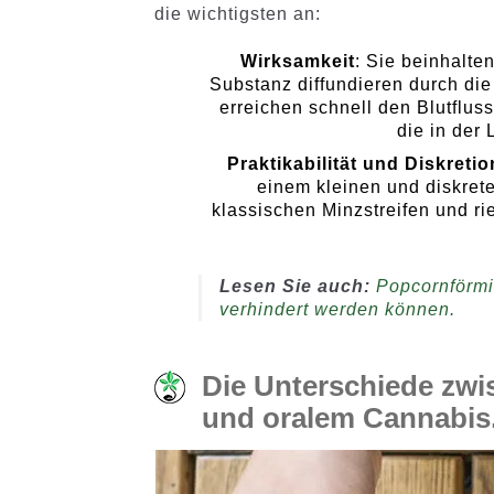
die wichtigsten an:
Wirksamkeit
: Sie beinhalte
Substanz diffundieren durch d
erreichen schnell den Blutflus
die in der
Praktikabilität und Diskretio
einem kleinen und diskret
klassischen Minzstreifen und ri
Lesen Sie auch:
Popcornförmi
verhindert werden können.
Die Unterschiede zw
und oralem Cannabis