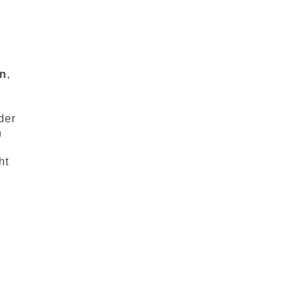
en
,
der
n
ht