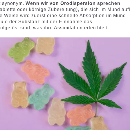
ht synonym.
Wenn wir von Orodispersion sprechen
,
ablette oder körnige Zubereitung), die sich im Mund auf
 Weise wird zuerst eine schnelle Absorption im Mund
eküle der Substanz mit der Einnahme das
gelöst sind, was ihre Assimilation erleichtert.