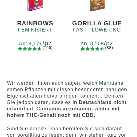
Kundenb
Kundenb
ewertung
ewertung
en
en
RAINBOWS
GORILLA GLUE
FEMINISIERT
FAST FLOWERING
/pz
/pz
Ab:
4,17
€
Ab:
3,50
€
(100)
(88)
100
Bewertet
88
Bewertet
Menge
Menge
mit
4.75
mit
4.60
x2
x4
x7
x12
x2
x4
x7
x12
von 5,
von 5,
basierend
basieren
auf
d auf
Wir werden Ihnen auch sagen, welch
Marijuana
Kundenb
Kundenb
samen
Pflanzen mit diesen besonderen haarigen
ewertung
ewertung
Eigenschaften hervorbringen können… Denken
en
en
Sie jedoch daran, dass es
in Deutschland nicht
erlaubt ist, Cannabis anzubauen, weder mit
hohem THC-Gehalt noch mit CBD.
Sind Sie bereit? Dann bereiten Sie sich darauf
vor, sorgfältig zu lesen, denn wir stehen kurz vor