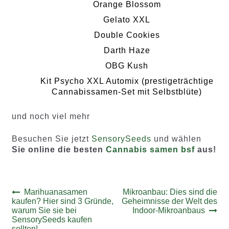
Orange Blossom
Gelato XXL
Double Cookies
Darth Haze
OBG Kush
Kit Psycho XXL Automix (prestigeträchtige
Cannabissamen-Set mit Selbstblüte)
und noch viel mehr
Besuchen Sie jetzt
SensorySeeds
und wählen
Sie online die besten
Cannabis samen bsf
aus!
Beitrags-
Vorheriger
Nächster
Marihuanasamen
Mikroanbau: Dies sind die
Beitrag:
Beitrag:
kaufen? Hier sind 3 Gründe,
Geheimnisse der Welt des
Navigation
warum Sie sie bei
Indoor-Mikroanbaus
SensorySeeds kaufen
sollten!