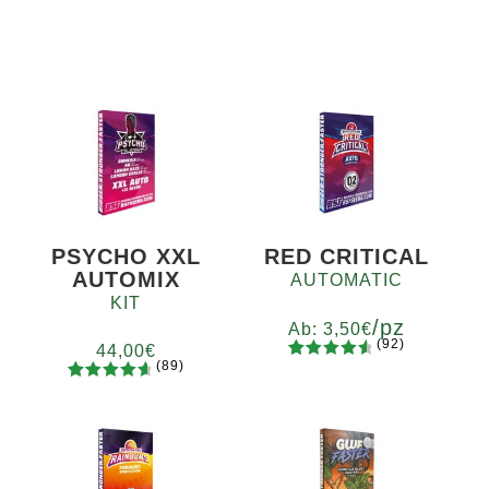
PSYCHO XXL
RED CRITICAL
AUTOMIX
AUTOMATIC
KIT
/pz
Ab:
3,50
€
(92)
44,00
€
(89)
92
Bewertet
Menge
89
Bewertet
mit
4.73
x2
x4
x7
x12
mit
4.78
von 5,
von 5,
basierend
basierend
auf
auf