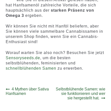
hat Hanfsamenöl zahlreiche Vorteile, die sich
hauptsächlich aus der
starken Präsenz von
Omega 3
ergeben.
Wir können Sie nicht mit Hanföl beliefern, aber
Sie können viele sammelbare Cannabissamen in
unserem Shop finden, wenn Sie ein Cannabis-
Enthusiast sind!
Worauf warten Sie also noch? Besuchen Sie jetzt
Sensoryseeds.de
, um die besten
selbstblühenden, feminisierten und
schnellblühenden Samen
zu erwerben.
Beitrags-
Vorheriger
Nächster
4 Mythen über Sativa
Selbstblühende Samen: wie
Beitrag:
Beitrag:
Hanfsamen
sie funktionieren und wer
Navigation
sie hergestellt hat.