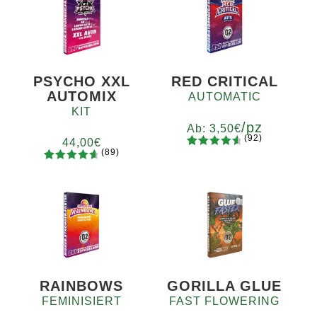
PSYCHO XXL
RED CRITICAL
AUTOMIX
AUTOMATIC
KIT
/pz
Ab:
3,50
€
(92)
44,00
€
(89)
92
Bewertet
Menge
89
Bewertet
mit
4.73
x2
x4
x7
x12
mit
4.78
von 5,
von 5,
basierend
basierend
auf
auf
Kundenb
Kundenb
ewertung
ewertung
en
en
RAINBOWS
GORILLA GLUE
FEMINISIERT
FAST FLOWERING