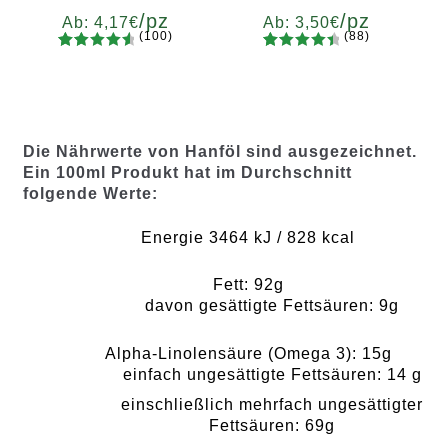
/pz
/pz
Ab:
4,17
€
Ab:
3,50
€
(100)
(88)
100
Bewertet
88
Bewertet
Menge
Menge
mit
4.75
mit
4.60
x2
x4
x7
x12
x2
x4
x7
x12
von 5,
von 5,
basierend
basieren
auf
d auf
Die Nährwerte von Hanföl sind ausgezeichnet.
Kundenb
Kundenb
Ein 100ml Produkt hat im Durchschnitt
ewertung
ewertung
folgende Werte:
en
en
Energie 3464 kJ / 828 kcal
Fett: 92g
davon gesättigte Fettsäuren: 9g
Alpha-Linolensäure (Omega 3): 15g
einfach ungesättigte Fettsäuren: 14 g
einschließlich mehrfach ungesättigter
Fettsäuren: 69g