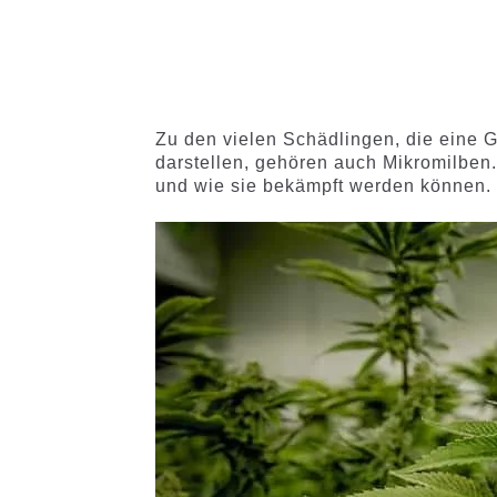
89
Bewertet
mit
4.73
x2
x4
x
mit
4.78
von 5,
von 5,
basieren
basierend
auf
auf
Kundenb
Kundenb
ewertung
Zu den vielen Schädlingen, die eine 
ewertung
en
darstellen, gehören auch Mikromilben.
en
und wie sie bekämpft werden können.