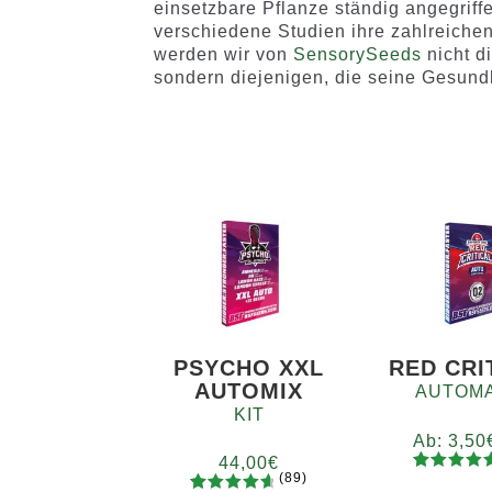
einsetzbare Pflanze ständig angegriff
verschiedene Studien ihre zahlreichen
werden wir von
SensorySeeds
nicht d
sondern diejenigen, die seine Gesundh
PSYCHO XXL
RED CRI
AUTOMIX
AUTOMA
KIT
Ab:
3,50
44,00
€
(89)
92
Bewertet
Meng