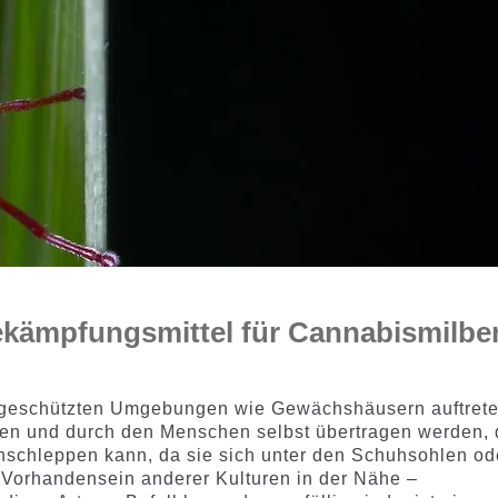
ekämpfungsmittel für Cannabismilbe
ar geschützten Umgebungen wie Gewächshäusern auftrete
ten und durch den Menschen selbst übertragen werden, 
inschleppen kann, da sie sich unter den Schuhsohlen od
 Vorhandensein anderer Kulturen in der Nähe –