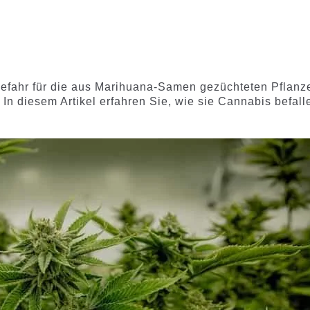
mit
4.75
mit
4.60
7
x12
x2
x4
x7
x12
x2
x4
x7
x1
von 5,
von 5,
d
basierend
basieren
auf
d auf
Kundenb
Kundenb
ewertung
ewertung
Gefahr für die aus Marihuana-Samen gezüchteten Pflanz
en
en
 In diesem Artikel erfahren Sie, wie sie Cannabis befall