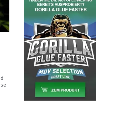
nd
ise
e