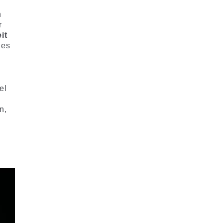
n
r
it
des
.
el
n,