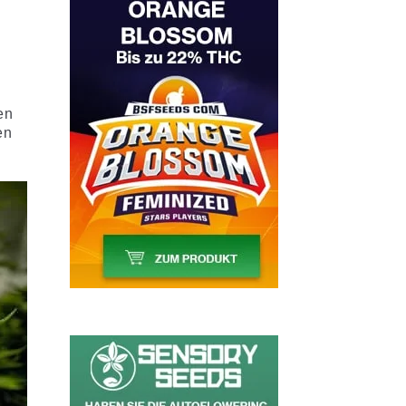
2
en
en