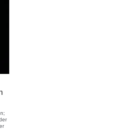
n
n;
der
er