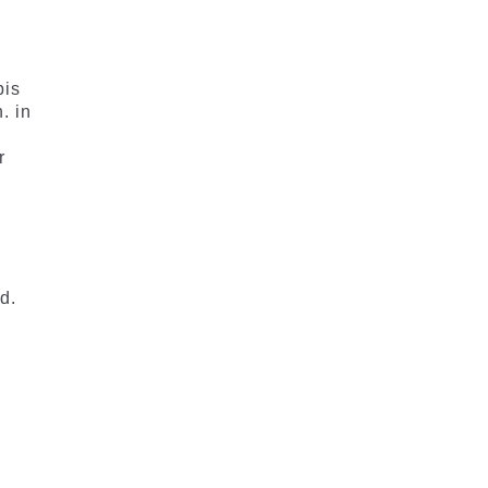
bis
. in
r
d.