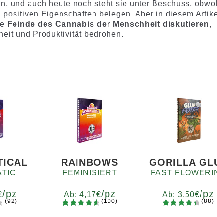
en, und auch heute noch steht sie unter Beschuss, obwo
 positiven Eigenschaften belegen. Aber in diesem Artike
ie
Feinde des Cannabis der Menschheit diskutieren
,
eit und Produktivität bedrohen.
TICAL
RAINBOWS
GORILLA GL
TIC
FEMINISIERT
FAST FLOWERI
/pz
/pz
/pz
€
Ab:
4,17
€
Ab:
3,50
€
(92)
(100)
(88)
100
Bewertet
88
Bewertet
e
Menge
Menge