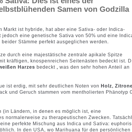
 Sativa: Dies ist eines der
elbstblühenden Samen von Godzilla
Markt ist hybride, hat aber eine Sativa- oder Indica-
 jedoch eine genetische Sativa von 50% und eine Indic
 beider Stämme perfekt ausgeglichen werden.
nze durch eine majestätische zentrale apikale Spitze
t kräftigen, knospenreichen Seitenästen bedeckt ist. D
 weißen Harzes
bedeckt
,
was den sehr hohen Anteil an
e ist erdig, mit sehr deutlichen Noten von
Holz, Zitron
ack und Geruch stammen vom mentholierten Phänotyp G
 (in Ländern, in denen es möglich ist, eine
ies normalerweise zu therapeutischen Zwecken. Tatsächl
eine perfekte Mischung aus Indica und Sativa: euphoris
röhlich. In den USA, wo Marihuana für den persönlichen