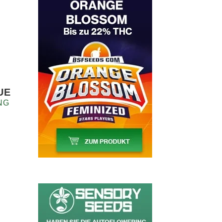
UE
NG
2