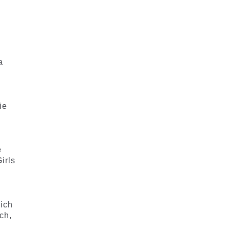
a
ie
e
irls
ich
ch,