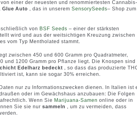
 von einer der neuesten und renommiertesten Cannabis
a Glue Auto
, das in unserem
SensorySeeds
– Shop zum
sschließlich von
BSF Seeds
– einer der stärksten
llt wird und aus der weitsichtigen Kreuzung zwischen
kies vom Typ Mentholated stammt.
liegt zwischen 450 und 600 Gramm pro Quadratmeter,
0 und 1200 Gramm pro Pflanze liegt. Die Knospen sind
Schicht Edelharz bedeckt
, so dass das produzierte TH
tiviert ist, kann sie sogar 30% erreichen.
Daten nur zu Informationszwecken dienen. In Italien ist 
r draußen oder im Gewächshaus anzubauen: Die Folgen
trafrechtlich. Wenn Sie
Marijuana-Samen
online oder in
önnen Sie sie nur
sammeln
, um zu vermeiden, dass
werden.