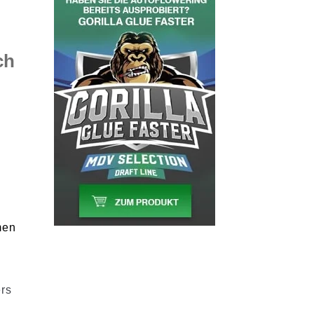
ch
n
men
ers