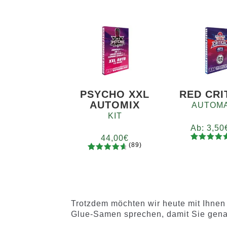
PSYCHO XXL
RED CRI
AUTOMIX
AUTOMA
KIT
Ab:
3,50
44,00
€
(89)
92
Bewertet
Meng
89
Bewertet
mit
4.73
x2
x4
x
mit
4.78
von 5,
von 5,
basieren
basierend
auf
auf
Kundenb
Trotzdem möchten wir heute mit Ihnen
Kundenb
ewertung
Glue-Samen sprechen, damit Sie gena
ewertung
en