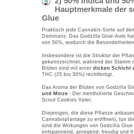
2) 50% Indica und 50%
Hauptmerkmale der s
Glue
Praktisch jede Cannabis-Sorte auf dem 
Dominanz. Das Godzilla Glue-Auto hat
von 50%, wodurch die Besonderheiten
Insbesondere ist die Struktur der Pfla
gekennzeichnet, während der Stamm mi
Blüten sind mit einer
dicken Schicht
THC (25 bis 30%) rechtfertigt.
Das Aroma der Blüten von Godzilla Glu
und Minze
: Der mentholierte Geschm
Scout Cookies Vater.
Diejenigen, die diese Pflanze anbauen
Cannabisplantage zu eröffnen), tun d
sind die Wirkungen von Godzilla Glue 
entspannend, anregend, freudig und f