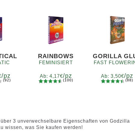
TICAL
RAINBOWS
GORILLA GL
TIC
FEMINISIERT
FAST FLOWERI
/pz
/pz
/pz
€
Ab:
4,17
€
Ab:
3,50
€
(92)
(100)
(88)
100
Bewertet
88
Bewertet
e
Menge
Menge
mit
4.75
mit
4.60
7
x12
x2
x4
x7
x12
x2
x4
x7
x1
von 5,
von 5,
d
basierend
basieren
auf
d auf
Kundenb
Kundenb
 über 3 unverwechselbare Eigenschaften von Godzilla
ewertung
ewertung
u wissen, was Sie kaufen werden!
en
en