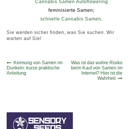
Cannabis Samen Autoflowering
feminisierte Samen;
schnelle Cannabis Samen
.
Sie werden sicher finden, was Sie suchen. Wir
warten auf Sie!
Beitrags-
Vorheriger
Nächster
Keimung von Samen im
Was ist das wahre Risiko
Beitrag:
Beitrag:
Dunkeln: kurze praktische
beim Kauf von Samen im
Navigation
Anleitung
Internet? Hier ist die
Wahrheit