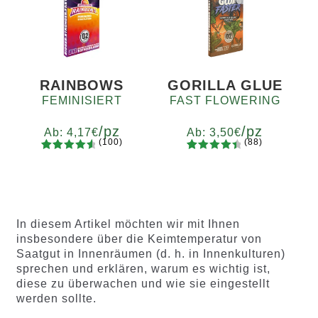
basierend
basierend
auf
auf
Kundenb
Kundenb
ewertung
ewertung
en
en
RAINBOWS
GORILLA GLUE
FEMINISIERT
FAST FLOWERING
/pz
/pz
Ab:
4,17
€
Ab:
3,50
€
(100)
(88)
100
Bewertet
88
Bewertet
Menge
Menge
mit
4.75
mit
4.60
x2
x4
x7
x12
x2
x4
x7
x12
von 5,
von 5,
basierend
basieren
auf
d auf
In diesem Artikel möchten wir mit Ihnen
Kundenb
Kundenb
insbesondere über die Keimtemperatur von
ewertung
ewertung
Saatgut in Innenräumen (d. h. in Innenkulturen)
en
en
sprechen und erklären, warum es wichtig ist,
diese zu überwachen und wie sie eingestellt
werden sollte.