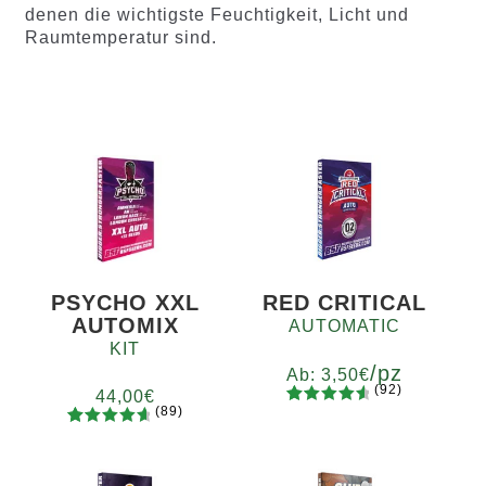
denen die wichtigste Feuchtigkeit, Licht und
Raumtemperatur sind.
PSYCHO XXL
RED CRITICAL
AUTOMIX
AUTOMATIC
KIT
/pz
Ab:
3,50
€
(92)
44,00
€
(89)
92
Bewertet
Menge
89
Bewertet
mit
4.73
x2
x4
x7
x12
mit
4.78
von 5,
von 5,