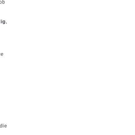
 ob
dig
,
re
die