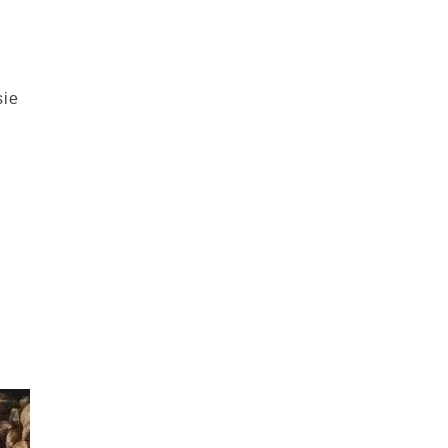
sie
n