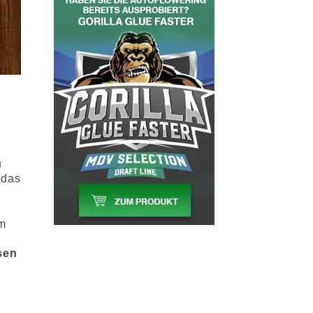
u
 das
um
sen