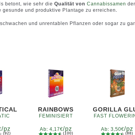
ls betont, wie sehr die
Qualität von
Cannabissamen
de
 gesunde und produktive Plantage zu erreichen.
u schwachen und unrentablen Pflanzen oder sogar zu ga
TICAL
RAINBOWS
GORILLA GL
TIC
FEMINISIERT
FAST FLOWERI
/pz
/pz
/pz
€
Ab:
4,17
€
Ab:
3,50
€
(92)
(100)
(88)