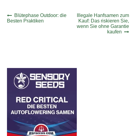
Beitrags-
Vorheriger
Nächster
Blütephase Outdoor: die
Illegale Hanfsamen zum
Beitrag:
Beitrag:
Besten Praktiken
Kauf: Das riskieren Sie,
Navigation
wenn Sie ohne Garantie
kaufen