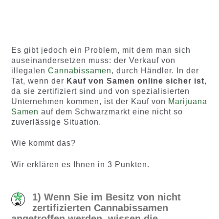
100
Bewertet
88
Bewertet
Menge
Menge
mit
4.75
mit
4.60
x2
x4
x7
x12
x2
x4
x7
x12
von 5,
von 5,
basierend
basieren
auf
d auf
Es gibt jedoch ein Problem, mit dem man sich
Kundenb
Kundenb
auseinandersetzen muss: der Verkauf von
ewertung
ewertung
illegalen
Cannabissamen
, durch Händler. In der
en
en
Tat, wenn der
Kauf von Samen online sicher ist
,
da sie zertifiziert sind und von spezialisierten
Unternehmen kommen, ist der Kauf von
Marijuana
Samen
auf dem Schwarzmarkt eine nicht so
zuverlässige Situation.
Wie kommt das?
Wir erklären es Ihnen in 3 Punkten.
1) Wenn Sie im Besitz von nicht
zertifizierten Cannabissamen
angetroffen werden, wissen die