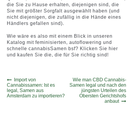
die Sie zu Hause erhalten, diejenigen sind, die
Sie mit größter Sorgfalt ausgewählt haben (und
nicht diejenigen, die zufällig in die Hände eines
Händlers gefallen sind).
Wie wäre es also mit einem Blick in unseren
Katalog mit feminisierten, autoflowering und
schnelle cannabisSamen bsf? Klicken Sie hier
und kaufen Sie die, die für Sie richtig sind!
Beitrags-
Vorheriger
Nächster
Import von
Wie man CBD Cannabis-
Beitrag:
Beitrag:
Cannabissamen: Ist es
Samen legal und nach den
Navigation
legal, Samen aus
jüngsten Urteilen des
Amsterdam zu importieren?
Obersten Gerichtshofs
anbaut