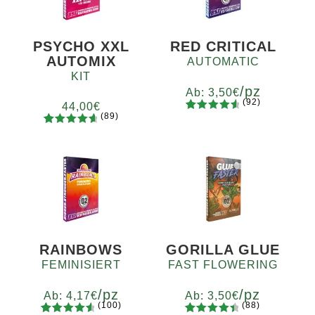
PSYCHO XXL
RED CRITICAL
AUTOMIX
AUTOMATIC
KIT
/pz
Ab:
3,50
€
(92)
44,00
€
(89)
92
Bewertet
Menge
89
Bewertet
mit
4.73
x2
x4
x7
x12
mit
4.78
von 5,
von 5,
basierend
basierend
auf
auf
Kundenb
Kundenb
ewertung
ewertung
en
en
RAINBOWS
GORILLA GLUE
FEMINISIERT
FAST FLOWERING
/pz
/pz
Ab:
4,17
€
Ab:
3,50
€
(100)
(88)