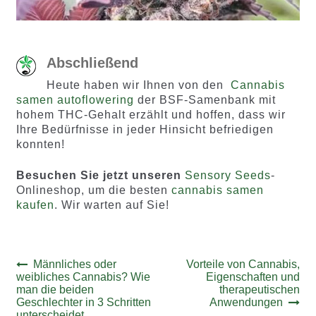
Abschließend
Heute haben wir Ihnen von den
Cannabis
samen autoflowering
der BSF-Samenbank mit
hohem THC-Gehalt erzählt und hoffen, dass wir
Ihre Bedürfnisse in jeder Hinsicht befriedigen
konnten!
Besuchen Sie jetzt unseren
Sensory Seeds
-
Onlineshop, um die besten
cannabis samen
kaufen
. Wir warten auf Sie!
Beitrags-
Vorheriger
Nächster
Männliches oder
Vorteile von Cannabis,
Beitrag:
Beitrag:
weibliches Cannabis? Wie
Eigenschaften und
Navigation
man die beiden
therapeutischen
Geschlechter in 3 Schritten
Anwendungen
unterscheidet