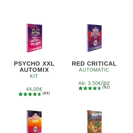
PSYCHO XXL
RED CRITICAL
AUTOMIX
AUTOMATIC
KIT
/pz
Ab:
3,50
€
(92)
44,00
€
(89)
92
Bewertet
Menge
89
Bewertet
mit
4.73
x2
x4
x7
x12
mit
4.78
von 5,
von 5,
basierend
basierend
auf
auf
Kundenb
Kundenb