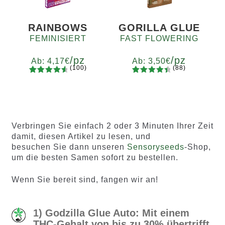
ewertung
ewertung
en
en
RAINBOWS
GORILLA GLUE
FEMINISIERT
FAST FLOWERING
/pz
/pz
Ab:
4,17
€
Ab:
3,50
€
(100)
(88)
100
Bewertet
88
Bewertet
Menge
Menge
mit
4.75
mit
4.60
x2
x4
x7
x12
x2
x4
x7
x12
von 5,
von 5,
basierend
basieren
auf
d auf
Verbringen Sie einfach 2 oder 3 Minuten Ihrer Zeit
Kundenb
Kundenb
damit, diesen Artikel zu lesen, und
ewertung
ewertung
besuchen Sie dann unseren
Sensoryseeds
-Shop,
en
en
um die besten Samen sofort zu bestellen.
Wenn Sie bereit sind, fangen wir an!
1) Godzilla Glue Auto: Mit einem
THC-Gehalt von bis zu 30% übertrifft