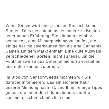
100
Bewertet
88
Bewertet
Menge
Menge
mit
4.75
mit
4.60
x2
x4
x7
x12
x2
x4
x7
x12
von 5,
von 5,
basierend
basieren
auf
d auf
Wenn Sie verwirrt sind, machen Sie sich keine
Kundenb
Kundenb
Sorgen. Dies geschieht insbesondere zu Beginn
ewertung
ewertung
jeder neuen Erfahrung. Sie könnten definitiv
en
en
versuchen, eine Musterpackung zu kaufen, die
einige der meistverkauften feminisierte Cannabis
Samen auf dem Markt enthält. Eine gute Auswahl
verschiedener Sorten
, nicht zu teuer, um die
Funktionsweise des Unternehmens zu verstehen
und näher kennenzulernen.
Im Blog von SensorySeeds möchten wir Sie
darüber informieren, was ein sicherer Kauf
unserer Meinung nach ist, und Ihnen einige Tipps
geben, die unter den Informationen, die Sie
sammeln, sicherlich nützlich sind.