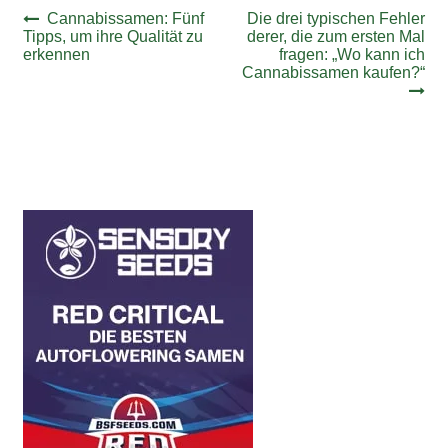
Beitrags-
Vorheriger
Nächster
Cannabissamen: Fünf
Die drei typischen Fehler
Beitrag:
Beitrag:
Tipps, um ihre Qualität zu
derer, die zum ersten Mal
Navigation
erkennen
fragen: „Wo kann ich
Cannabissamen kaufen?“