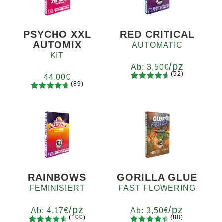
PSYCHO XXL
RED CRITICAL
AUTOMIX
AUTOMATIC
KIT
/pz
Ab:
3,50
€
(92)
44,00
€
(89)
92
Bewertet
Menge
89
Bewertet
mit
4.73
x2
x4
x7
x12
mit
4.78
von 5,
von 5,
basierend
basierend
auf
auf
Kundenb
Kundenb
ewertung
ewertung
en
en
RAINBOWS
GORILLA GLUE
FEMINISIERT
FAST FLOWERING
/pz
/pz
Ab:
4,17
€
Ab:
3,50
€
(100)
(88)